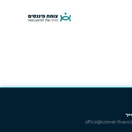
יל
office@tzomet-finance.