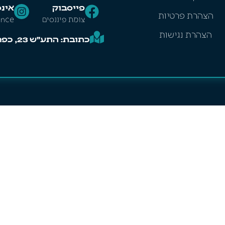
פייסבוק
אינ
הצהרת פרטיות
צומת פיננסים
ance
הצהרת נגישות
כתובת: התע"ש 23, כפר סבא