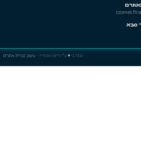
סטגרם
tzomet.fin
נבנה ב-♥ ע"י ליינס סטודיו –
עיצוב ובניית אתרים