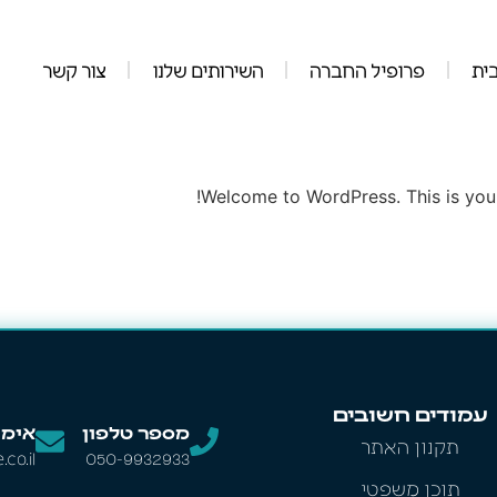
ית
פרופיל החברה
השירותים שלנו
צור קשר
Welcome to WordPress. This is your fi
עמודים חשובים
מספר טלפון
אימי
תקנון האתר
co.il
050-9932933
תוכן משפטי